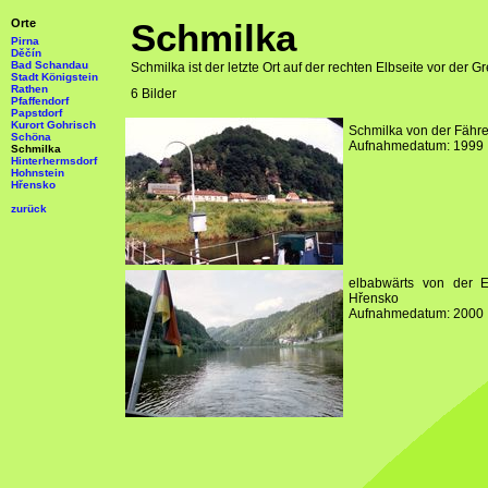
Orte
Schmilka
Pirna
Děčín
Bad Schandau
Schmilka ist der letzte Ort auf der rechten Elbseite vor der Gr
Stadt Königstein
Rathen
6 Bilder
Pfaffendorf
Papstdorf
Kurort Gohrisch
Schmilka von der Fähr
Schöna
Aufnahmedatum: 1999
Schmilka
Hinterhermsdorf
Hohnstein
Hřensko
zurück
elbabwärts von der E
Hřensko
Aufnahmedatum: 2000